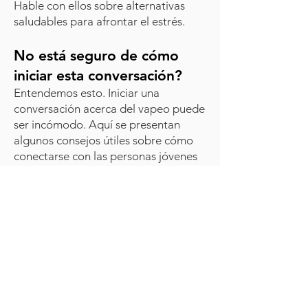
Hable con ellos sobre alternativas
saludables para afrontar el estrés.
No está seguro de cómo
iniciar esta conversación?
Entendemos esto. Iniciar una
conversación acerca del vapeo puede
ser incómodo. Aquí se presentan
algunos consejos útiles sobre cómo
conectarse con las personas jóvenes
que hacen parte de su vida
Hablando con su hijo
adolescente sobre los cigarrillos
electrónicos: Una ficha de
consejos para los padres
Una guía sobre cómo iniciar la
conversación, mantenerla y saber
qué esperar.